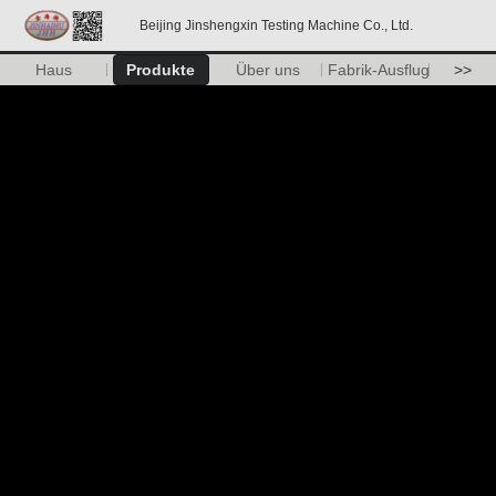
Beijing Jinshengxin Testing Machine Co., Ltd.
Haus
Produkte
Über uns
Fabrik-Ausflug
>>