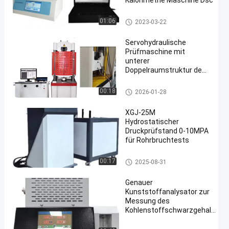
Kalorimetrie Maschine Dsc
Differenzscanning-Kalorimetrie
01:06
2023-03-22
Maschine
Servohydraulische
Prüfmaschine mit
unterer
Doppelraumstruktur des
Ölzylinders für Zug-,
Druck- und
hydraulische ServoPrüfmaschi
00:18
2026-01-28
Biegeversuche
ne
XGJ-25M
Hydrostatischer
Druckprüfstand 0-10MPA
für Rohrbruchtests
Hydrostatische druckprüfende
00:17
2025-08-31
Maschine
Genauer
Kunststoffanalysator zur
Messung des
Kohlenstoffschwarzgehalts
in Polyethylen-Polypropylen-
und Polybuten-