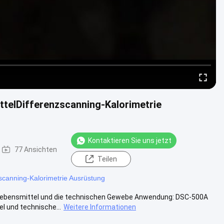
telDifferenzscanning-Kalorimetrie
Kontaktieren Sie uns jetzt
77 Ansichten
Teilen
scanning-Kalorimetrie Ausrüstung
 Lebensmittel und die technischen Gewebe Anwendung: DSC-500A
l und technische...
Weitere Informationen