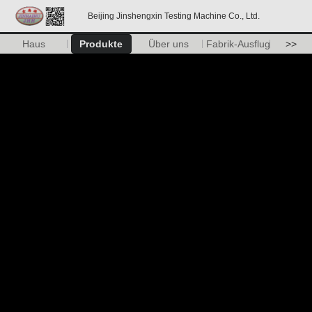
Beijing Jinshengxin Testing Machine Co., Ltd.
Haus
Produkte
Über uns
Fabrik-Ausflug
>>