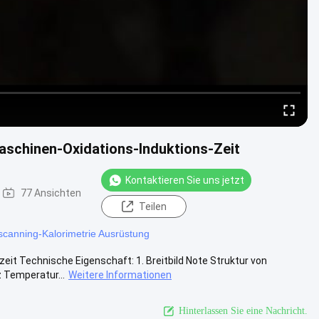
aschinen-Oxidations-Induktions-Zeit
Kontaktieren Sie uns jetzt
77 Ansichten
Teilen
scanning-Kalorimetrie Ausrüstung
it Technische Eigenschaft: 1. Breitbild Note Struktur von
z Temperatur...
Weitere Informationen
Hinterlassen Sie eine Nachricht.