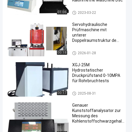
Kalorimetrie Maschine Dsc
Differenzscanning-Kalorimetrie
01:06
2023-03-22
Maschine
Servohydraulische
Prüfmaschine mit
unterer
Doppelraumstruktur des
Ölzylinders für Zug-,
Druck- und
hydraulische ServoPrüfmaschi
00:18
2026-01-28
Biegeversuche
ne
XGJ-25M
Hydrostatischer
Druckprüfstand 0-10MPA
für Rohrbruchtests
Hydrostatische druckprüfende
00:17
2025-08-31
Maschine
Genauer
Kunststoffanalysator zur
Messung des
Kohlenstoffschwarzgehalts
in Polyethylen-Polypropylen-
und Polybuten-