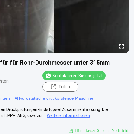
 für für Rohr-Durchmesser unter 315mm
Kontaktieren Sie uns jetzt
chten
Teilen
ungen
#
Hydrostatische druckprüfende Maschine
ten Druckprüfungen-Endstöpsel Zusammenfassung: Die
T, PPR, ABS, usw. zu ...
Weitere Informationen
Hinterlassen Sie eine Nachricht.