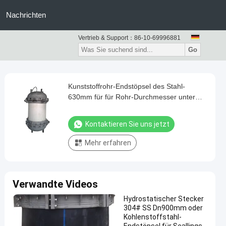
Nachrichten
Vertrieb & Support：
86-10-69996881
Go
Kunststoffrohr-Endstöpsel des Stahl-
630mm für für Rohr-Durchmesser unter
315mm
Kontaktieren Sie uns jetzt
Mehr erfahren
Verwandte Videos
Hydrostatischer Stecker
304# SS Dn900mm oder
Kohlenstoffstahl-