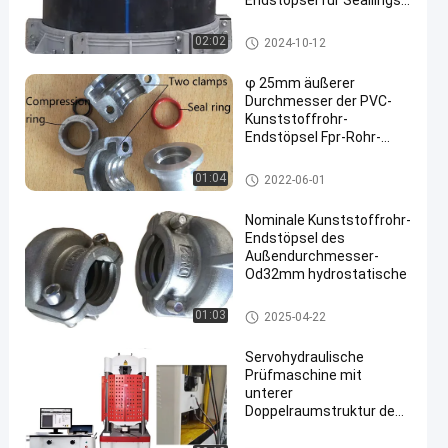
Endstöpsel für Seallings-
Kunststoffrohr
Kunststoffrohr-Endstöpsel
02:02
2024-10-12
φ 25mm äußerer
Durchmesser der PVC-
Kunststoffrohr-
Endstöpsel Fpr-Rohr-
Druckprüfungen-
65*65mm
Kunststoffrohr-Endstöpsel
01:04
2022-06-01
Nominale Kunststoffrohr-
Endstöpsel des
Außendurchmesser-
Od32mm hydrostatische
Kunststoffrohr-Endstöpsel
01:03
2025-04-22
Servohydraulische
Prüfmaschine mit
unterer
Doppelraumstruktur des
Ölzylinders für Zug-,
Druck- und