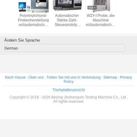
ummkopf-
Polyvinylchlorid-
Automatischer
WZY-I Probe, die
Dehnb
, die
Probenherstellungsmaschine,
Stärke-Zahl-
Maschine
Exemplar
für nicht
vollautomatischer
Steuerprototyp
vollautomatischen
die Mas
isches
Prototyp mit
des Dummkopf-
vier Achsen-
Dummkopf
herstellt
vierachsiger
Form-
Steuerprototyp
der Auswi
Steuerung
Beispielhersteller-
macht
formen 
Ändern Sie Sprache
1-50mm
maxima
German
Nach Hause
|
Über uns
|
Treten Sie mit uns in Verbindung
|
Sitemap
|
Privacy
Policy
Tischplattenansicht
Copyright © 2018 - 2026 Beijing Jinshengxin Testing Machine Co., Ltd..
All rights reserved.