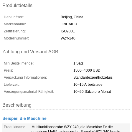
Produktdetails
Herkunftsort:
Beijing, China
Markenname:
JINHAIHU
Zertifizierung:
ISO9001
Modellnummer:
WZY-240
Zahlung und Versand AGB
Min Bestellmenge:
1 Satz
Preis:
1500~4000 USD
Verpackung Informationen:
Standardexportholzetuis
Lieferzeit:
10~15 Arbeitstage
Versorgungsmaterial-Fähigkeit:
10~20 Sätze pro Monat
Beschreibung
Beispiel die Maschine
Produktname:
Multifunktionsprobe WZY-240, die Maschine für die
dehnbare Multifunktionsprobe SamplesWZY-240 herste