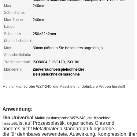
Max.
240mm
Schnitthöhe:
Max. flache
240mm
Länge:
Schneider
250×32×2mm
(Schleifscheibe)::
Max.
80mm (können Sie besonders angefertigt)
Ausschnittstärke:
Treffenstandard:
ISO8004.2, ISO179, ISO180
Zugversuchbeispielschneider
Markieren:
,
Beispielschneidemaschine
Multifunktionsprobe WZY-240, die Maschine für dehnbare Proben herstellt
Anwendung
:
Die Universal-
Multifunktionsprobe WZY-240, die Maschine
ist auf Prozessplastik, organisches Glas und
herstellt,
anderes nicht Metallmaterialstandardprüfungsprobe,
die für dehnbares verwendete, Auswirkung, Kompression, the