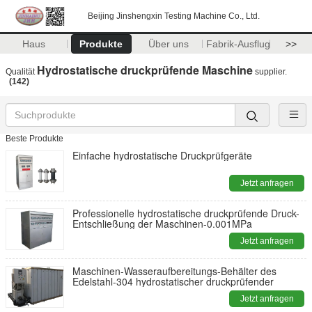
Beijing Jinshengxin Testing Machine Co., Ltd.
Haus
Produkte
Über uns
Fabrik-Ausflug
>>
Hydrostatische druckprüfende Maschine
Qualität
supplier.
(142)
Beste Produkte
Einfache hydrostatische Druckprüfgeräte
Jetzt anfragen
Professionelle hydrostatische druckprüfende Druck-
Entschließung der Maschinen-0.001MPa
Jetzt anfragen
Maschinen-Wasseraufbereitungs-Behälter des
Edelstahl-304 hydrostatischer druckprüfender
Jetzt anfragen