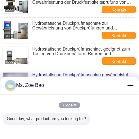
Gewährleistung der Druckfestigkeitsprüfung von
Zylinderrohren und hydraulischen Komponenten
Kontakt
Hydrostatische Druckprüfmaschine zur
Gewährleistung von Druckprüfungen und
Sicherheitskonformität in industriellen Anwendungen
Kontakt
Hydrostatische Druckprüfmaschine, geeignet zum
Testen von Druckbehältern, Rohren und
hydraulischen Systemen mit Leistung
Kontakt
Hydrostatische Druckprüfmaschine gewährleistet
Druckprüflösungen für Rohre, Ventile und Zylinder in
der Fertigung
Ms. Zoe Bao
Kontakt
Hydrostatische Druckprüfmaschine für die Prüfung
von Druckbehältern, Rohren und Zylindern in
7:22 PM
industriellen Umgebungen
Kontakt
Good day, what product are you looking for?
1 / 15