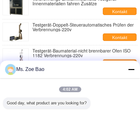
Innenmaterialien fahren Zusätze
Kontakt
Testgerät-Doppelt-Steuerautomatisches Prüfen der
Verbrennungs-220v
Kontakt
Testgerät-Baumaterial-nicht brennbarer Ofen ISO
1182 Verbrennungs-220v
Kontakt
Ms. Zoe Bao
Touch Screen 14mm/S elektrische heiße Draht-
Prüfvorrichtung
Kontakt
4:02 AM
Schaum-horizontale vertikale Mikrocomputer-
Good day, what product are you looking for?
Steuerverbrennungs-Prüfvorrichtung
Kontakt
Ändern Sie Sprache