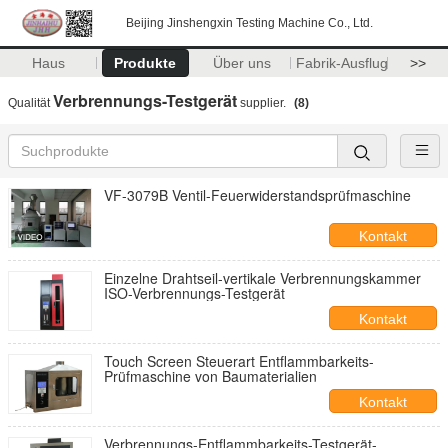
Beijing Jinshengxin Testing Machine Co., Ltd.
Haus
Produkte
Über uns
Fabrik-Ausflug
>>
Verbrennungs-Testgerät
Qualität
supplier.
(8)
VF-3079B Ventil-Feuerwiderstandsprüfmaschine
Kontakt
Einzelne Drahtseil-vertikale Verbrennungskammer
ISO-Verbrennungs-Testgerät
Kontakt
Touch Screen Steuerart Entflammbarkeits-
Prüfmaschine von Baumaterialien
Kontakt
Verbrennungs-Entflammbarkeits-Testgerät-