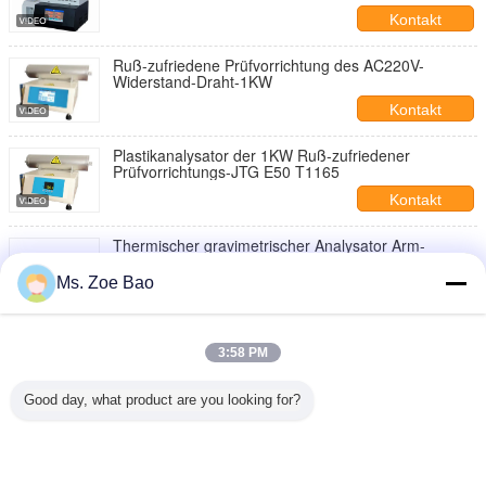
Polypropylen und Polybuten-Kunststoffen
Kontakt
Ruß-zufriedene Prüfvorrichtung des AC220V-
Widerstand-Draht-1KW
Kontakt
Plastikanalysator der 1KW Ruß-zufriedener
Prüfvorrichtungs-JTG E50 T1165
Kontakt
Thermischer gravimetrischer Analysator Arm-
Prozessor Usb Tga
Ms. Zoe Bao
Kontakt
Kunstharz-simultaner thermischer Analysator des
Bildschirm-
3:58 PM
Kontakt
Good day, what product are you looking for?
1 / 3