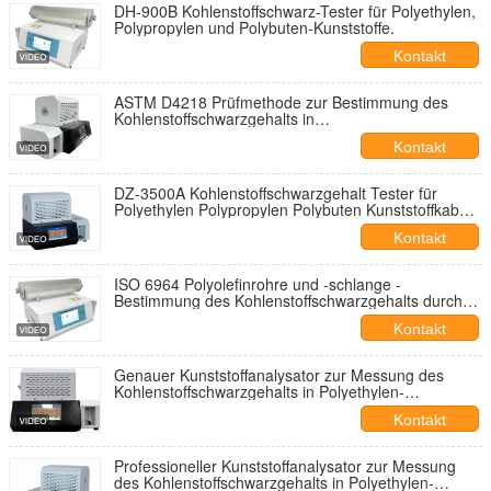
DH-900B Kohlenstoffschwarz-Tester für Polyethylen,
Polypropylen und Polybuten-Kunststoffe.
Kontakt
ASTM D4218 Prüfmethode zur Bestimmung des
Kohlenstoffschwarzgehalts in
Polyethylenverbindungen
Kontakt
DZ-3500A Kohlenstoffschwarzgehalt Tester für
Polyethylen Polypropylen Polybuten Kunststoffkabel
und optische Kabel Isolierung und Hüllenmaterialien
Kontakt
und Gummi
ISO 6964 Polyolefinrohre und -schlange -
Bestimmung des Kohlenstoffschwarzgehalts durch
Kalzinierung und Pyrolyse
Kontakt
Genauer Kunststoffanalysator zur Messung des
Kohlenstoffschwarzgehalts in Polyethylen-
Polypropylen- und Polybuten-Kunststoffrohren
Kontakt
Professioneller Kunststoffanalysator zur Messung
des Kohlenstoffschwarzgehalts in Polyethylen-