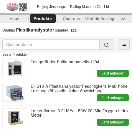
Beijing Jinshengxin Testing Machine Co., Ltd.
Haus
Produkte
Über uns
Fabrik-Ausflug
>>
Plastikanalysator
Qualität
supplier.
(21)
Beste Produkte
Testgerät der Entflammbarkeits-Ul94
Jetzt anfragen
DHS16-A Plastikanalysator-Feuchtigkeits-Maß-hohe
Leistungsfähigkeits-kleine Abweichung
Jetzt anfragen
Touch Screen 0.01MPa 150W 20l/Min Oxygen Index
Meter
Jetzt anfragen