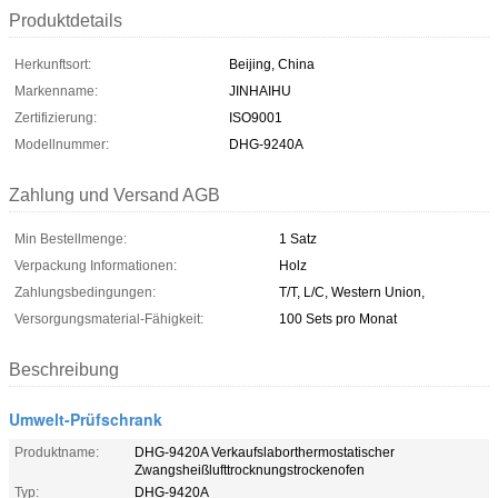
Produktdetails
Herkunftsort:
Beijing, China
Markenname:
JINHAIHU
Zertifizierung:
ISO9001
Modellnummer:
DHG-9240A
Zahlung und Versand AGB
Min Bestellmenge:
1 Satz
Verpackung Informationen:
Holz
Zahlungsbedingungen:
T/T, L/C, Western Union,
Versorgungsmaterial-Fähigkeit:
100 Sets pro Monat
Beschreibung
Umwelt-Prüfschrank
Produktname:
DHG-9420A Verkaufslaborthermostatischer
Zwangsheißlufttrocknungstrockenofen
Typ:
DHG-9420A