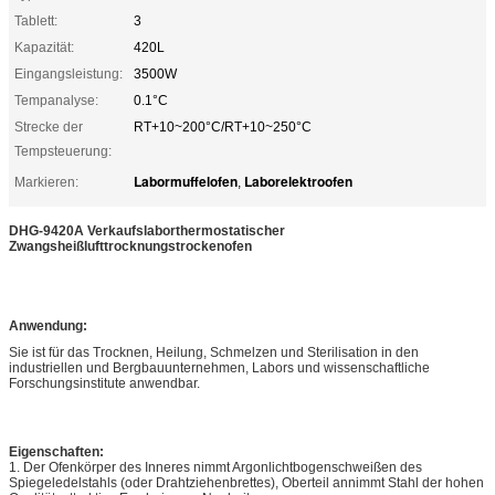
Tablett:
3
Kapazität:
420L
Eingangsleistung:
3500W
Tempanalyse:
0.1°C
Strecke der
RT+10~200°C/RT+10~250°C
Tempsteuerung:
Labormuffelofen
Laborelektroofen
Markieren:
,
DHG-9420A Verkaufslaborthermostatischer
Zwangsheißlufttrocknungstrockenofen
Anwendung:
Sie ist für das Trocknen, Heilung, Schmelzen und Sterilisation in den
industriellen und Bergbauunternehmen, Labors und wissenschaftliche
Forschungsinstitute anwendbar.
Eigenschaften:
1. Der Ofenkörper des Inneres nimmt Argonlichtbogenschweißen des
Spiegeledelstahls (oder Drahtziehenbrettes), Oberteil annimmt Stahl der hohen