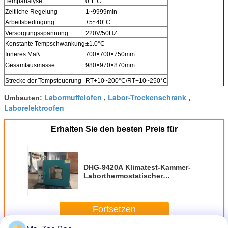
Tempanalyse
0.1°C
Zeitliche Regelung
1~9999min
Arbeitsbedingung
+5~40°C
Versorgungsspannung
220V/50HZ
Konstante Tempschwankung
±1.0°C
Inneres Maß
700×700×750mm
Gesamtausmasse
980×970×870mm
Strecke der Tempsteuerung
RT+10~200°C/RT+10~250°C
Labormuffelofen
Labor-Trockenschrank
Umbauten:
,
,
Laborelektroofen
Erhalten Sie den besten Preis für
DHG-9420A Klimatest-Kammer-
Laborthermostatischer
Zwangsheißlufttrocknungs-
Trockenofen
Fortsetzen